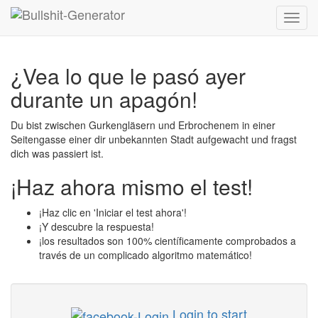
Toggl
navig
¿Vea lo que le pasó ayer
durante un apagón!
Du bist zwischen Gurkengläsern und Erbrochenem in einer
Seitengasse einer dir unbekannten Stadt aufgewacht und fragst
dich was passiert ist.
¡Haz ahora mismo el test!
¡Haz clic en 'Iniciar el test ahora'!
¡Y descubre la respuesta!
¡los resultados son 100% científicamente comprobados a
través de un complicado algoritmo matemático!
Login to start